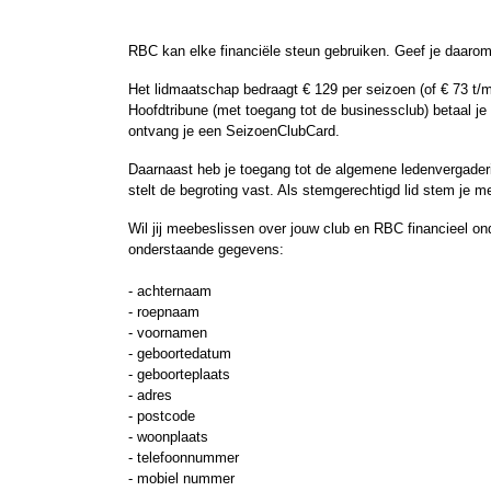
RBC kan elke financiële steun gebruiken. Geef je daarom 
Het lidmaatschap bedraagt € 129 per seizoen (of € 73 t/m
Hoofdtribune (met toegang tot de businessclub) betaal je €
ontvang je een SeizoenClubCard.
Daarnaast heb je toegang tot de algemene ledenvergaderin
stelt de begroting vast. Als stemgerechtigd lid stem je 
Wil jij meebeslissen over jouw club en RBC financieel o
onderstaande gegevens:
- achternaam
- roepnaam
- voornamen
- geboortedatum
- geboorteplaats
- adres
- postcode
- woonplaats
- telefoonnummer
- mobiel nummer