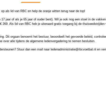
op als lid van RBC en help de oranje witten terug naar de top!
 17 jaar of als je 65 jaar of ouder bent). Wil je ook nog een stoel in de vak
 269. Als lid van RBC heb je uiteraard gratis toegang bij de thuiswedstrijden 
g. Dit orgaan benoemt het bestuur, beoordeelt het gevoerde beleid, controlee
mee over alle tijdens de algemene ledenvergadering te nemen besluiten.
ndersteunen? Stuur dan een mail naar ledenadministratie@rbcvoetbal.nl en ver