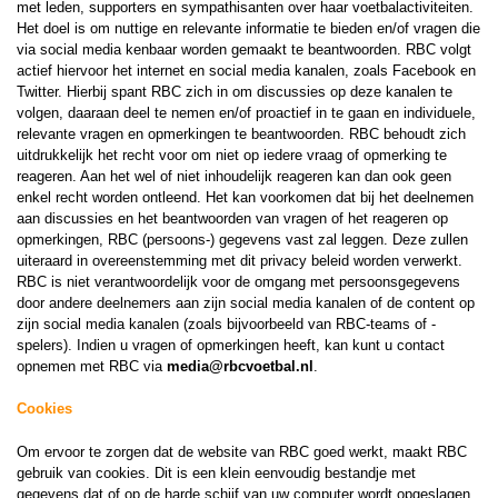
met leden, supporters en sympathisanten over haar voetbalactiviteiten.
Het doel is om nuttige en relevante informatie te bieden en/of vragen die
via social media kenbaar worden gemaakt te beantwoorden. RBC volgt
actief hiervoor het internet en social media kanalen, zoals Facebook en
Twitter. Hierbij spant RBC zich in om discussies op deze kanalen te
volgen, daaraan deel te nemen en/of proactief in te gaan en individuele,
relevante vragen en opmerkingen te beantwoorden. RBC behoudt zich
uitdrukkelijk het recht voor om niet op iedere vraag of opmerking te
reageren. Aan het wel of niet inhoudelijk reageren kan dan ook geen
enkel recht worden ontleend. Het kan voorkomen dat bij het deelnemen
aan discussies en het beantwoorden van vragen of het reageren op
opmerkingen, RBC (persoons-) gegevens vast zal leggen. Deze zullen
uiteraard in overeenstemming met dit privacy beleid worden verwerkt.
RBC is niet verantwoordelijk voor de omgang met persoonsgegevens
door andere deelnemers aan zijn social media kanalen of de content op
zijn social media kanalen (zoals bijvoorbeeld van RBC-teams of -
spelers). Indien u vragen of opmerkingen heeft, kan kunt u contact
opnemen met RBC via
media@rbcvoetbal.nl
.
Cookies
Om ervoor te zorgen dat de website van RBC goed werkt, maakt RBC
gebruik van cookies. Dit is een klein eenvoudig bestandje met
gegevens dat of op de harde schijf van uw computer wordt opgeslagen