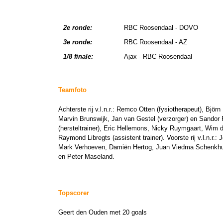
2e ronde:
RBC Roosendaal - DOVO
3e ronde:
RBC Roosendaal - AZ
1/8 finale:
Ajax - RBC Roosendaal
Teamfoto
Achterste rij v.l.n.r.: Remco Otten (fysiotherapeut), B
Marvin Brunswijk, Jan van Gestel (verzorger) en Sandor P
(hersteltrainer), Eric Hellemons, Nicky Ruymgaart, Wim 
Raymond Libregts (assistent trainer). Voorste rij v.l.n.
Mark Verhoeven, Damiën Hertog, Juan Viedma Schenkhuiz
en Peter Maseland.
Topscorer
Geert den Ouden met 20 goals