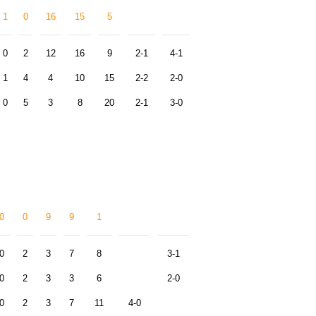
1
0
16
15
5
0
2
12
16
9
2-1
4-1
1
4
4
10
15
2-2
2-0
0
5
3
8
20
2-1
3-0
0
0
9
9
1
0
2
3
7
8
3-1
0
2
3
3
6
2-0
0
2
3
7
11
4-0