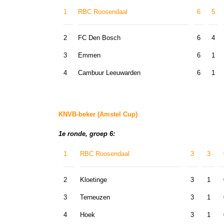
1
RBC Roosendaal
6
5
2
FC Den Bosch
6
4
3
Emmen
6
1
4
Cambuur Leeuwarden
6
1
KNVB-beker (Amstel Cup)
1e ronde, groep 6:
1
RBC Roosendaal
3
3
2
Kloetinge
3
1
3
Terneuzen
3
1
4
Hoek
3
1