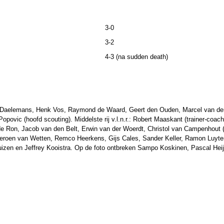
3-0
3-2
4-3 (na sudden death)
jörn Daelemans, Henk Vos, Raymond de Waard, Geert den Ouden, Marcel van de
opovic (hoofd scouting). Middelste rij v.l.n.r.: Robert Maaskant (trainer-coa
de Ron, Jacob van den Belt, Erwin van der Woerdt, Christol van Campenhout (
r.: Jeroen van Wetten, Remco Heerkens, Gijs Cales, Sander Keller, Ramon Luy
en en Jeffrey Kooistra. Op de foto ontbreken Sampo Koskinen, Pascal Hei