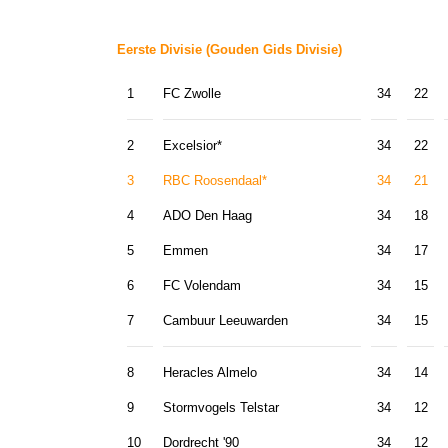
Eerste Divisie (Gouden Gids Divisie)
1
FC Zwolle
34
22
2
Excelsior*
34
22
3
RBC Roosendaal*
34
21
4
ADO Den Haag
34
18
5
Emmen
34
17
6
FC Volendam
34
15
7
Cambuur Leeuwarden
34
15
8
Heracles Almelo
34
14
9
Stormvogels Telstar
34
12
10
Dordrecht '90
34
12