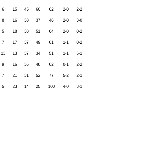
6
15
45
60
62
2-0
2-2
8
16
38
37
46
2-0
3-0
5
18
38
51
64
2-0
0-2
7
17
37
49
61
1-1
0-2
13
13
37
34
51
1-1
5-1
9
16
36
48
62
0-1
2-2
7
21
31
52
77
5-2
2-1
5
23
14
25
100
4-0
3-1