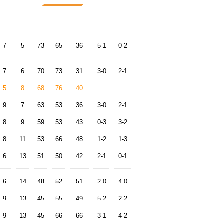
7
5
73
65
36
5-1
0-2
7
6
70
73
31
3-0
2-1
5
8
68
76
40
9
7
63
53
36
3-0
2-1
8
9
59
53
43
0-3
3-2
8
11
53
66
48
1-2
1-3
6
13
51
50
42
2-1
0-1
6
14
48
52
51
2-0
4-0
9
13
45
55
49
5-2
2-2
9
13
45
66
66
3-1
4-2