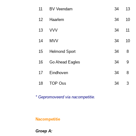
11
BV Veendam
34
13
12
Haarlem
34
10
13
VVV
34
11
14
MVV
34
10
15
Helmond Sport
34
8
16
Go Ahead Eagles
34
9
17
Eindhoven
34
8
18
TOP Oss
34
3
* Gepromoveerd via nacompetitie
.
Nacompetitie
Groep A: