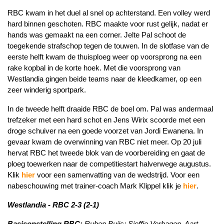
RBC kwam in het duel al snel op achterstand. Een volley werd
hard binnen geschoten. RBC maakte voor rust gelijk, nadat er
hands was gemaakt na een corner. Jelte Pal schoot de
toegekende strafschop tegen de touwen. In de slotfase van de
eerste helft kwam de thuisploeg weer op voorsprong na een
rake kopbal in de korte hoek. Met die voorsprong van
Westlandia gingen beide teams naar de kleedkamer, op een
zeer winderig sportpark.
In de tweede helft draaide RBC de boel om. Pal was andermaal
trefzeker met een hard schot en Jens Wirix scoorde met een
droge schuiver na een goede voorzet van Jordi Ewanena. In
gevaar kwam de overwinning van RBC niet meer. Op 20 juli
hervat RBC het tweede blok van de voorbereiding en gaat de
ploeg toewerken naar de competitiestart halverwege augustus.
Klik
hier
voor een samenvatting van de wedstrijd. Voor een
nabeschouwing met trainer-coach Mark Klippel klik je
hier
.
Westlandia - RBC 2-3 (2-1)
Basisopstelling RBC:
Ruben Buijs; Sjeffie Verhagen, Aart