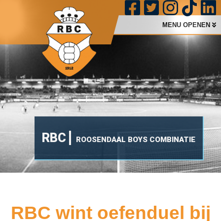
MENU OPENEN
RBC
ROOSENDAAL BOYS COMBINATIE
RBC wint oefenduel bij