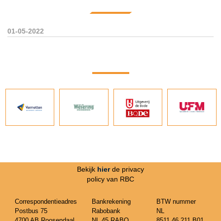
01-05-2022
Bekijk
hier
de privacy
policy van RBC
Correspondentieadres
Bankrekening
BTW nummer
Postbus 75
Rabobank
NL
4700 AB Roosendaal
NL 45 RABO
8511.46.211.B01