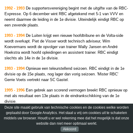
1992 - 1993
De supportersvereniging begint met de uitgifte van de RBC-
Expresse. Op 6 december wint RBC afgetekend met 5-1 van VVV en
neemt daarmee de leiding in de 1e divisie. Uiteindelijk eindigt RBC op
een zevende plaats.
1993 - 1994
De Luiten krijgt een nieuwe hoofdtribune en de Volta-side
wordt overkapt. Piet de Visser wordt technisch adviseur, Wim
Koevermans wordt de opvolger van trainer Wally Jansen en André
Hoekstra wordt hoofd opleidingen en assistent trainer. RBC eindigt
slechts als 14e in de 1e divisie.
1993 - 1994
Opnieuw een teleurstellend seizoen. RBC eindigt in de 1e
divisie op de 15e plaats, nog lager dan vorig seizoen. 'Mister RBC'
Gerrie Voets vertrekt naar SC Gastel.
1995 - 1996
Een gebrek aan scorend vermogen breekt RBC opnieuw op
met als resultaat een 13e plaats in de eindrankschikking van de 1e
divisie.
Deze site maakt gebruik van technische cookies en de cookies welke worden
1996 - 1997
Ook onder de nieuwe trainer Jan Poortvliet treedt er geen
geplaatst door Google Analytics. Het staat u vrij om cookies uit te schakelen
verbetering in. RBC eindigt in de 1e divisie op de 15e plaats. In april
middels uw browser. Houdt u er wel rekening mee dat het mogelijk is dat onze
1997 wordt de eerste ledenraad gekozen.
website dan niet meer optimaal werkt.
Akkoord