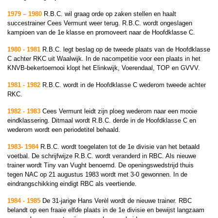
1979 – 1980
R.B.C. wil graag orde op zaken stellen en haalt
succestrainer Cees Vermunt weer terug.
R.B.C. wordt ongeslagen
kampioen van de 1e klasse en promoveert naar de Hoofdklasse C.
1980 - 1981
R.B.C. legt beslag op de tweede plaats van de Hoofdklasse
C achter RKC uit Waalwijk. In de nacompetitie
voor een plaats in het
KNVB-bekertoernooi
klopt het Elinkwijk, Voerendaal, TOP en GVVV.
1981 - 1982
R.B.C. wordt in de Hoofdklasse C wederom tweede achter
RKC.
1982 - 1983
Cees Vermunt leidt zijn ploeg wederom naar een mooie
eindklassering. Ditmaal wordt R.B.C. derde in de Hoofdklasse C en
wederom wordt een periodetitel behaald.
1983- 1984
R.B.C. wordt toegelaten tot de 1e divisie van het betaald
voetbal. De schrijfwijze R.B.C. wordt veranderd in RBC. Als nieuwe
trainer wordt Tiny van Vught benoemd. De openingswedstrijd thuis
tegen NAC op 21 augustus 1983 wordt met 3-0 gewonnen. In de
eindrangschikking eindigt RBC als veertiende.
1984 - 1985
De 31-jarige Hans Verèl wordt de nieuwe trainer. RBC
belandt op een fraaie elfde plaats in de 1e divisie en bewijst langzaam