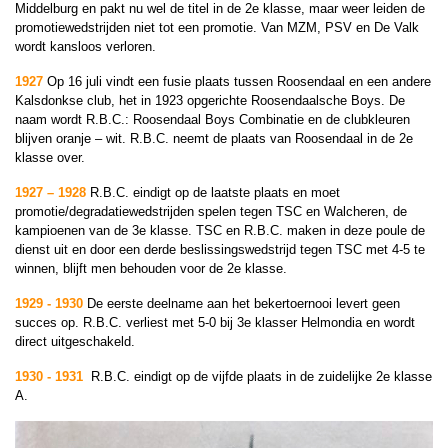
Middelburg en pakt nu wel de titel in
de 2e klasse, maar weer leiden de
promotiewedstrijden niet tot een promotie. Van MZM, PSV en De Valk
wordt kansloos verloren.
1927
Op 16 juli vindt een fusie plaats tussen Roosendaal en een andere
Kalsdonkse club, het in 1923 opgerichte Roosendaalsche Boys. De
naam wordt R.B.C.: Roosendaal Boys Combinatie en de clubkleuren
blijven oranje – wit. R.B.C. neemt de plaats van Roosendaal in de 2e
klasse over.
1927 – 1928
R.B.C. eindigt op de laatste plaats en moet
promotie/degradatiewedstrijden spelen tegen TSC en Walcheren, de
kampioenen van de 3e klasse. TSC en R.B.C. maken in deze poule de
dienst uit en door een derde beslissingswedstrijd tegen TSC met 4-5 te
winnen, blijft men behouden voor de 2e klasse.
1929 - 1930
De eerste deelname aan het bekertoernooi levert geen
succes op. R.B.C. verliest met 5-0 bij 3e klasser Helmondia en wordt
direct uitgeschakeld.
1930 - 1931
R.B.C. eindigt op de vijfde plaats in de zuidelijke 2e klasse
A.