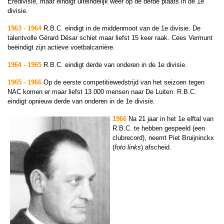
Eredivisie, maar eindigt uiteindelijk weer op de derde plaats in de 1e
divisie.
1963 - 1964
R.B.C. eindigt in de middenmoot van de 1e divisie. De
talentvolle Gérard Désar schiet maar liefst 15 keer raak. Cees Vermunt
beëindigt zijn actieve voetbalcarrière.
1964 - 1965
R.B.C. eindigt derde van onderen in de 1e divisie.
1965 - 1966
Op de eerste competitiewedstrijd van het seizoen tegen
NAC komen er maar liefst 13.000 mensen naar De Luiten. R.B.C.
eindigt opnieuw derde van onderen in de 1e divisie.
1966
Na 21 jaar in het 1e elftal van
R.B.C. te hebben gespeeld (een
clubrecord), neemt Piet Bruijninckx
(
foto links
) afscheid.