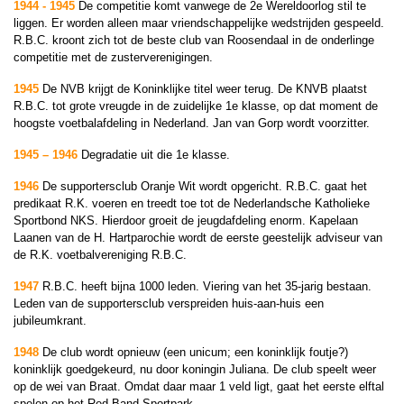
1944 - 1945
De competitie komt vanwege de 2e Wereldoorlog stil te
liggen. Er worden alleen maar vriendschappelijke wedstrijden gespeeld.
R.B.C. kroont zich tot de beste club van Roosendaal in de onderlinge
competitie met de zusterverenigingen.
1945
De NVB krijgt de Koninklijke titel weer terug. De KNVB plaatst
R.B.C. tot grote vreugde in de zuidelijke 1e klasse, op dat moment de
hoogste voetbalafdeling in Nederland. Jan van Gorp wordt voorzitter.
1945 – 1946
Degradatie uit die 1e klasse.
1946
De supportersclub Oranje Wit wordt opgericht. R.B.C. gaat het
predikaat R.K. voeren en treedt toe tot de Nederlandsche Katholieke
Sportbond NKS. Hierdoor groeit de jeugdafdeling enorm. Kapelaan
Laanen van de H. Hartparochie wordt de eerste geestelijk adviseur van
de R.K. voetbalvereniging R.B.C.
1947
R.B.C. heeft bijna 1000 leden. Viering van het 35-jarig bestaan.
Leden van de supportersclub verspreiden huis-aan-huis een
jubileumkrant.
1948
De club wordt opnieuw (een unicum; een koninklijk foutje?)
koninklijk goedgekeurd, nu door koningin Juliana. De club speelt weer
op de wei van Braat. Omdat daar maar 1 veld ligt, gaat het eerste elftal
spelen op het Red Band Sportpark.