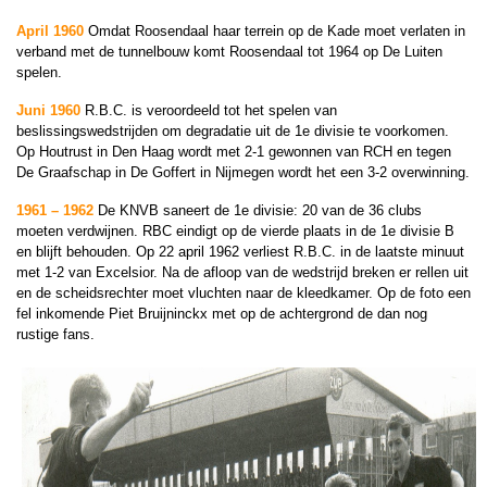
April 1960
Omdat Roosendaal haar terrein op de Kade moet verlaten in
verband met de tunnelbouw komt Roosendaal tot 1964 op De Luiten
spelen.
Juni 1960
R.B.C. is veroordeeld tot het spelen van
beslissingswedstrijden om degradatie uit de 1e divisie te voorkomen.
Op Houtrust in Den Haag wordt met 2-1 gewonnen van RCH en tegen
De Graafschap in De Goffert in Nijmegen wordt het een 3-2 overwinning.
1961 – 1962
De KNVB saneert de 1e divisie: 20 van de 36 clubs
moeten verdwijnen. RBC eindigt op de vierde plaats in de 1e divisie B
en blijft behouden. Op 22 april 1962 verliest R.B.C. in de laatste minuut
met 1-2 van Excelsior. Na de afloop van de wedstrijd breken er rellen uit
en de scheidsrechter moet vluchten naar de kleedkamer. Op de foto een
fel inkomende Piet Bruijninckx met op de achtergrond de dan nog
rustige fans.