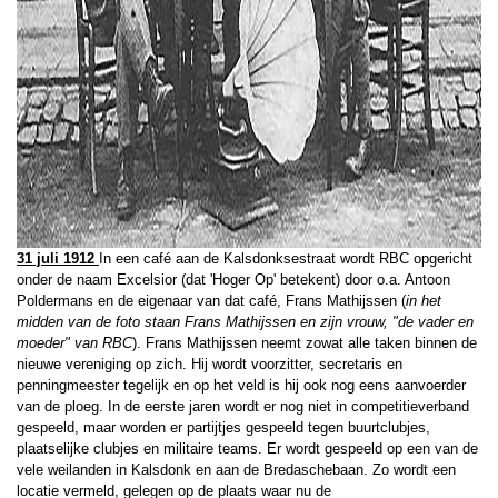
31 juli 1912
In een café aan de Kalsdonksestraat wordt RBC opgericht
onder de naam
Excelsior (dat 'Hoger Op' betekent) door o.a. Antoon
Poldermans en de eigenaar van dat café, Frans Mathijssen (
in het
midden van de foto staan Frans Mathijssen en zijn vrouw, "de vader en
moeder"
van RBC
). Frans Mathijssen neemt zowat alle taken binnen de
nieuwe vereniging op zich. Hij wordt voorzitter, secretaris en
penningmeester tegelijk en op het veld is hij ook nog eens aanvoerder
van de ploeg. In de eerste jaren wordt er nog niet in competitieverband
gespeeld, maar worden er partijtjes gespeeld tegen buurtclubjes,
plaatselijke clubjes en militaire teams. Er wordt gespeeld op een van de
vele weilanden in Kalsdonk en aan de Bredaschebaan. Zo wordt een
locatie vermeld, gelegen op de plaats waar nu de