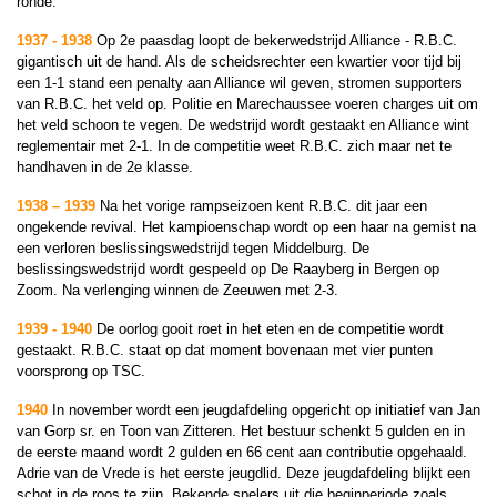
ronde.
1937 - 1938
Op 2e paasdag loopt de bekerwedstrijd Alliance - R.B.C.
gigantisch uit de hand. Als de scheidsrechter een kwartier voor tijd bij
een 1-1 stand een penalty aan Alliance wil geven, stromen supporters
van R.B.C. het veld op. Politie en Marechaussee voeren charges uit om
het veld schoon te vegen. De wedstrijd wordt gestaakt en Alliance wint
reglementair met 2-1. In de competitie weet R.B.C. zich maar net te
handhaven in de 2e klasse.
1938 – 1939
Na het vorige rampseizoen kent R.B.C. dit jaar een
ongekende revival. Het kampioenschap wordt op een haar na gemist na
een verloren beslissingswedstrijd tegen Middelburg. De
beslissingswedstrijd wordt gespeeld op De Raayberg in Bergen op
Zoom. Na verlenging winnen de Zeeuwen met 2-3.
1939 - 1940
De oorlog gooit roet in het eten en de competitie wordt
gestaakt. R.B.C. staat op dat moment bovenaan met vier punten
voorsprong op TSC.
1940
In november wordt een jeugdafdeling opgericht op initiatief van Jan
van Gorp sr. en Toon van Zitteren. Het bestuur schenkt 5 gulden en in
de eerste maand wordt 2 gulden en 66 cent aan contributie opgehaald.
Adrie van de Vrede is het eerste jeugdlid. Deze jeugdafdeling blijkt een
schot in de roos te zijn. Bekende spelers uit die beginperiode zoals