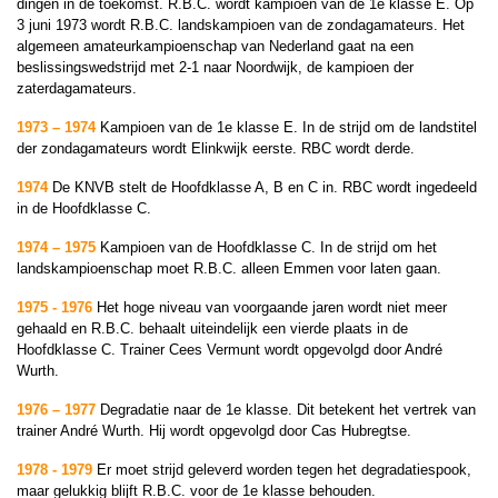
dingen in de toekomst.
R.B.C. wordt kampioen van de 1e klasse E. Op
3 juni 1973 wordt R.B.C. landskampioen van de zondagamateurs.
Het
algemeen amateurkampioenschap van Nederland gaat na een
beslissingswedstrijd met 2-1 naar Noordwijk, de kampioen der
zaterdagamateurs.
1973 – 1974
Kampioen van de 1e klasse E.
In de strijd om de landstitel
der zondagamateurs wordt Elinkwijk eerste. RBC wordt derde.
1974
De KNVB stelt de Hoofdklasse A, B en C in. RBC wordt ingedeeld
in de Hoofdklasse C.
1974 – 1975
Kampioen van de Hoofdklasse C.
In de strijd om het
landskampioenschap moet R.B.C. alleen Emmen voor laten gaan.
1975 - 1976
Het hoge niveau van voorgaande jaren wordt niet meer
gehaald en R.B.C. behaalt uiteindelijk een vierde plaats in de
Hoofdklasse C. Trainer Cees Vermunt wordt opgevolgd door André
Wurth.
1976 – 1977
Degradatie naar de 1e klasse. Dit betekent het vertrek van
trainer André Wurth. Hij wordt opgevolgd door Cas Hubregtse.
1978 - 1979
Er moet strijd geleverd worden tegen het degradatiespook,
maar gelukkig blijft R.B.C. voor de 1e klasse behouden.