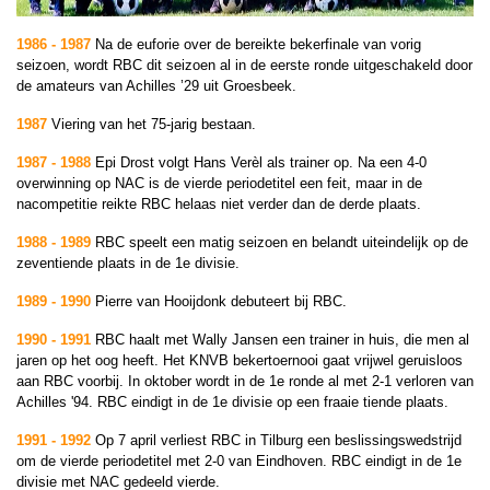
1986 - 1987
Na de euforie over de bereikte bekerfinale van vorig
seizoen, wordt RBC dit seizoen al in de eerste ronde uitgeschakeld door
de amateurs van Achilles ’29 uit Groesbeek.
1987
Viering van het 75-jarig bestaan.
1987 - 1988
Epi Drost volgt Hans Verèl als trainer op. Na een 4-0
overwinning op NAC is de vierde periodetitel een feit
, maar in de
nacompetitie reikte RBC helaas niet verder dan de derde plaats.
1988 - 1989
RBC speelt een matig seizoen en belandt uiteindelijk op de
zeventiende plaats in de 1e divisie.
1989 - 1990
Pierre van Hooijdonk debuteert bij RBC.
1990 - 1991
RBC haalt met Wally Jansen een trainer in huis, die men al
jaren op het oog heeft. Het KNVB bekertoernooi gaat vrijwel geruisloos
aan RBC voorbij. In oktober wordt in de 1e ronde al met 2-1 verloren van
Achilles '94. RBC eindigt in de 1e divisie op een fraaie tiende plaats.
1991 - 1992
Op 7 april verliest RBC in Tilburg een beslissingswedstrijd
om de vierde periodetitel met 2-0 van Eindhoven. RBC eindigt in de 1e
divisie met NAC gedeeld vierde.