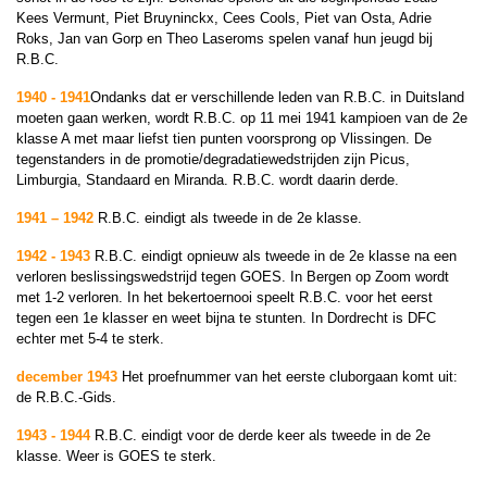
Kees Vermunt, Piet Bruyninckx, Cees Cools, Piet van Osta, Adrie
Roks, Jan van Gorp en Theo Laseroms spelen vanaf hun jeugd bij
R.B.C.
1940 - 1941
Ondanks dat er verschillende leden van R.B.C. in Duitsland
moeten gaan werken, wordt R.B.C. op 11 mei 1941 kampioen van de 2e
klasse A met maar liefst tien punten voorsprong op Vlissingen. De
tegenstanders in de promotie/degradatiewedstrijden zijn Picus,
Limburgia, Standaard en Miranda. R.B.C. wordt daarin derde.
1941 – 1942
R.B.C. eindigt als tweede in de 2e klasse.
1942 - 1943
R.B.C. eindigt opnieuw als tweede in de 2e klasse na een
verloren beslissingswedstrijd tegen GOES. In Bergen op Zoom wordt
met 1-2 verloren. In het bekertoernooi speelt R.B.C. voor het eerst
tegen een 1e klasser en weet bijna te stunten. In Dordrecht is DFC
echter met 5-4 te sterk.
december 1943
Het proefnummer van het eerste cluborgaan komt uit:
de R.B.C.-Gids.
1943 - 1944
R.B.C. eindigt voor de derde keer als tweede in de 2e
klasse. Weer is GOES te sterk.