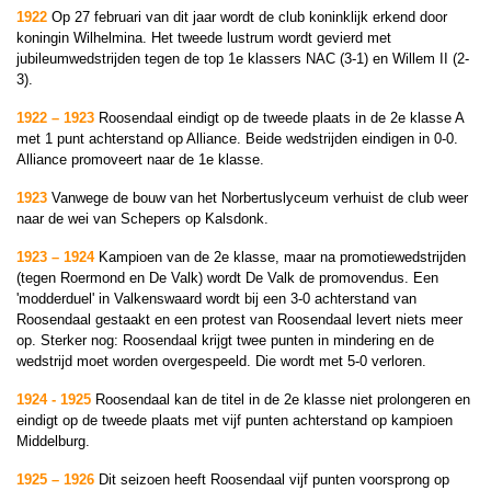
1922
Op 27 februari van dit jaar wordt de club koninklijk erkend door
koningin Wilhelmina. Het tweede lustrum wordt gevierd met
jubileumwedstrijden tegen de top 1e klassers NAC (3-1) en Willem II (2-
3).
1922
–
1923
Roosendaal eindigt op de tweede plaats in de 2e klasse A
met 1 punt achterstand op Alliance. Beide wedstrijden eindigen in 0-0.
Alliance promoveert naar de 1e klasse.
1923
Vanwege de bouw van het Norbertuslyceum verhuist de club weer
naar de wei van Schepers op Kalsdonk.
1923 – 1924
Kampioen van de 2e klasse, maar na promotiewedstrijden
(tegen Roermond en De Valk) wordt De Valk de promovendus. Een
'modderduel' in Valkenswaard wordt bij een 3-0 achterstand van
Roosendaal gestaakt en een protest van Roosendaal levert niets meer
op. Sterker nog: Roosendaal krijgt twee punten in mindering en de
wedstrijd moet worden overgespeeld. Die wordt met 5-0 verloren.
1924 - 1925
Roosendaal kan de titel in de 2e klasse niet prolongeren en
eindigt op de tweede plaats met vijf punten achterstand op kampioen
Middelburg.
1925 – 1926
Dit seizoen heeft Roosendaal vijf punten voorsprong op