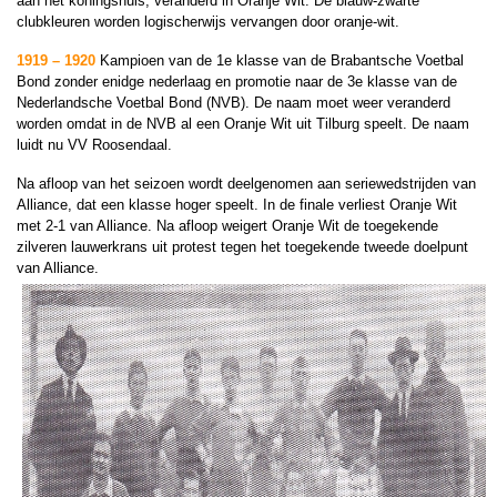
aan het koningshuis, veranderd in Oranje Wit. De blauw-zwarte
clubkleuren worden logischerwijs vervangen door oranje-wit.
1919 – 1920
Kampioen van de 1e klasse van de Brabantsche Voetbal
Bond zonder enidge nederlaag en promotie naar de 3e klasse van de
Nederlandsche Voetbal Bond (NVB). De naam moet weer veranderd
worden omdat in de NVB al een Oranje Wit uit Tilburg speelt. De naam
luidt
nu VV Roosendaal.
Na afloop van het seizoen wordt deelgenomen aan seriewedstrijden van
Alliance, dat een klasse hoger speelt. In de finale verliest Oranje Wit
met 2-1 van Alliance. Na afloop weigert Oranje Wit de toegekende
zilveren lauwerkrans uit protest tegen het toegekende tweede doelpunt
van Alliance.